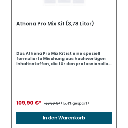
Athena Pro Mix Kit (3,78 Liter)
Das Athena Pro Mix Kit ist eine speziell
formulierte Mischung aus hochwertigen
Inhaltsstoffen, die für den professionellen
Pflanzenanbau entwickelt wurde. Mit
dieser Nährstoffmischung können
Pflanzen effizient mit allen notwendigen
Makro- und Mikronährstoffen versorgt
werden. Das Kit enthält eine
fortschrittliche Mischung aus Organik und
Mineralstoffen, die für gesunde Pflanzen
109,90 €*
129,90 €*
(15.4% gespart)
und ertragreiche Ernten
sorgt.Eigenschaften und
Vorteile Komplette Nährstoffversorgung:
In den Warenkorb
Das Athena Pro Mix Kit enthält eine
ausgewogene Mischung aus organischen